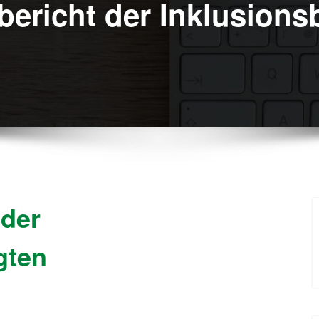
ericht der Inklusions
 der
gten