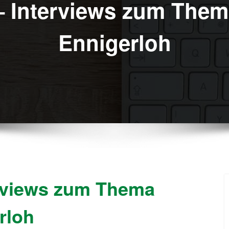
 Interviews zum Thema
Ennigerloh
rviews zum Thema
rloh